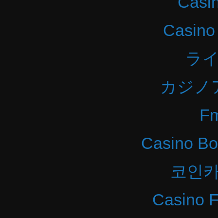
Casi
Casino 
ライ
カジノ
F
Casino Bo
코인카
Casino F