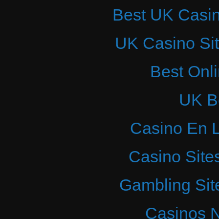
Best UK Casi
UK Casino Si
Best Onl
UK Be
Casino En L
Casino Site
Gambling Sit
Casinos 