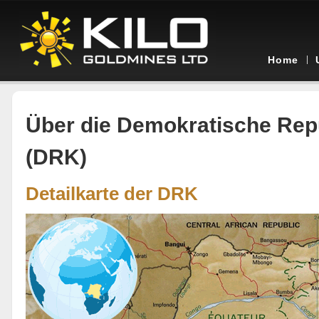
Home
Über die Demokratische Rep
(DRK)
Detailkarte der DRK