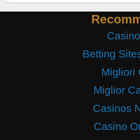
Recomm
Casino
Betting Sit
Migliori
Miglior 
Casinos 
Casino O