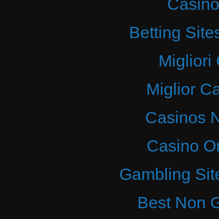
Casino
Betting Sit
Migliori
Miglior 
Casinos 
Casino O
Gambling Sit
Best Non 