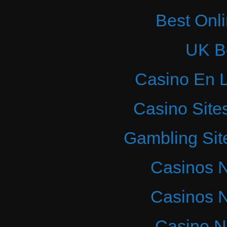
Best Onl
UK Be
Casino En L
Casino Site
Gambling Sit
Casinos 
Casinos 
Casino N