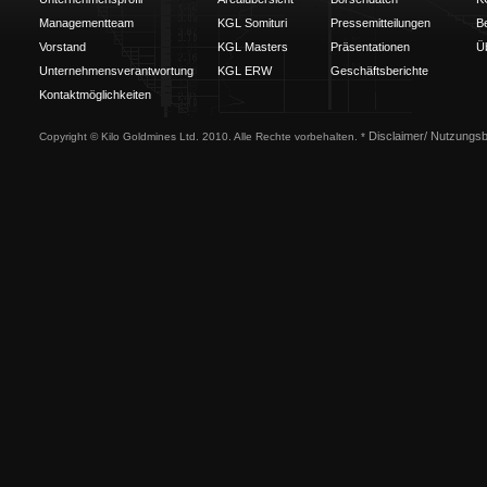
Managementteam
KGL Somituri
Pressemitteilungen
B
Vorstand
KGL Masters
Präsentationen
Ü
Unternehmensverantwortung
KGL ERW
Geschäftsberichte
Kontaktmöglichkeiten
Disclaimer/ Nutzungs
Copyright © Kilo Goldmines Ltd. 2010. Alle Rechte vorbehalten. *