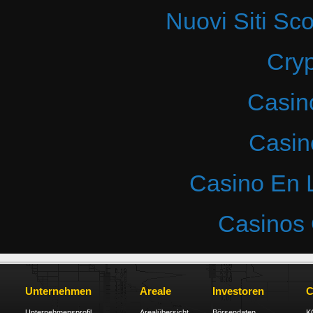
Nuovi Siti S
Cry
Casin
Casin
Casino En 
Casinos 
Unternehmen
Areale
Investoren
C
Unternehmensprofil
Arealübersicht
Börsendaten
K