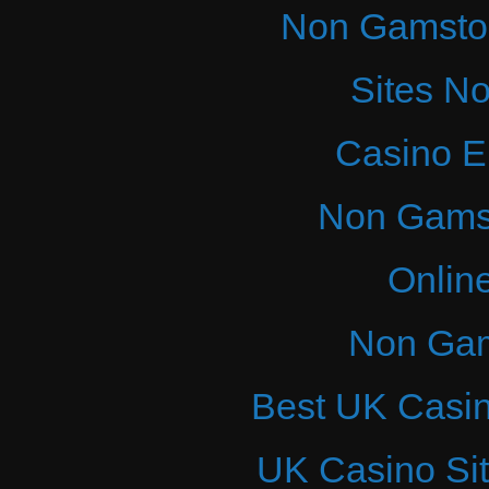
Non Gamstop
Sites N
Casino E
Non Gams
Onlin
Non Gam
Best UK Casi
UK Casino Si